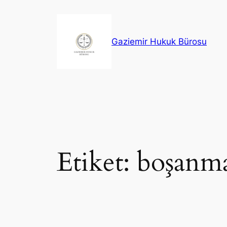
İçeriğe
geç
Gaziemir Hukuk Bürosu
Etiket:
boşanma