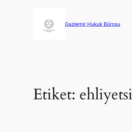
İçeriğe
geç
Gaziemir Hukuk Bürosu
Etiket:
ehliyets