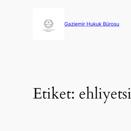
İçeriğe
geç
Gaziemir Hukuk Bürosu
Etiket:
ehliyets