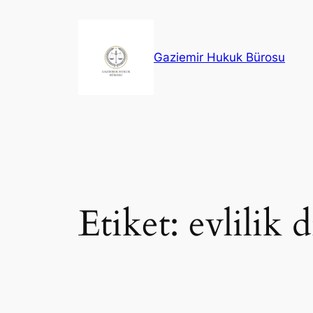
İçeriğe
geç
Gaziemir Hukuk Bürosu
Etiket:
evlilik d