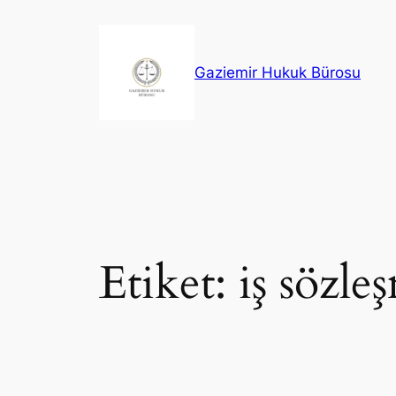
İçeriğe
geç
Gaziemir Hukuk Bürosu
Etiket:
iş sözle