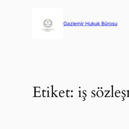
İçeriğe
geç
Gaziemir Hukuk Bürosu
Etiket:
iş sözle