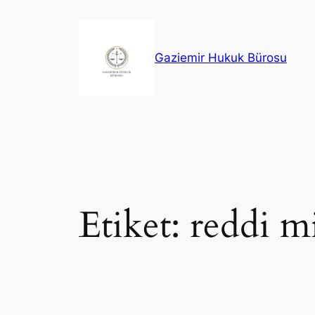
İçeriğe
geç
Gaziemir Hukuk Bürosu
Etiket:
reddi mi