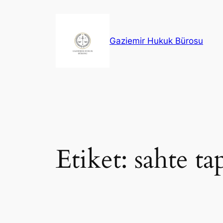
İçeriğe
geç
Gaziemir Hukuk Bürosu
Etiket:
sahte ta