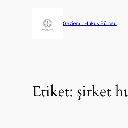
İçeriğe
geç
Gaziemir Hukuk Bürosu
Etiket:
şirket h