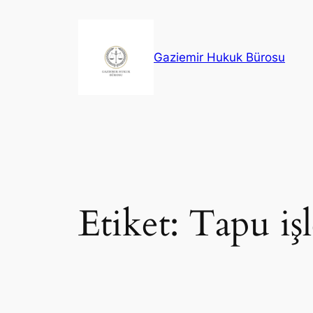
İçeriğe
geç
Gaziemir Hukuk Bürosu
Etiket:
Tapu iş