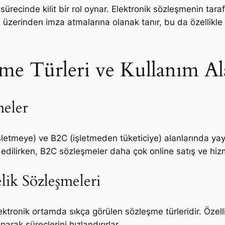
ürecinde kilit bir rol oynar. Elektronik sözleşmenin taraf
arı üzerinden imza atmalarına olanak tanır, bu da özellik
şme Türleri ve Kullanım Al
eler
letmeye) ve B2C (işletmeden tüketiciye) alanlarında yayg
h edilirken, B2C sözleşmeler daha çok online satış ve hizm
lik Sözleşmeleri
ektronik ortamda sıkça görülen sözleşme türleridir. Özell
aparak süreçlerini hızlandırırlar.