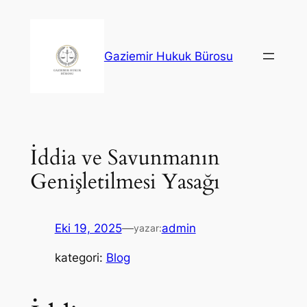
İçeriğe
geç
Gaziemir Hukuk Bürosu
İddia ve Savunmanın
Genişletilmesi Yasağı
Eki 19, 2025
—
admin
yazar:
kategori:
Blog