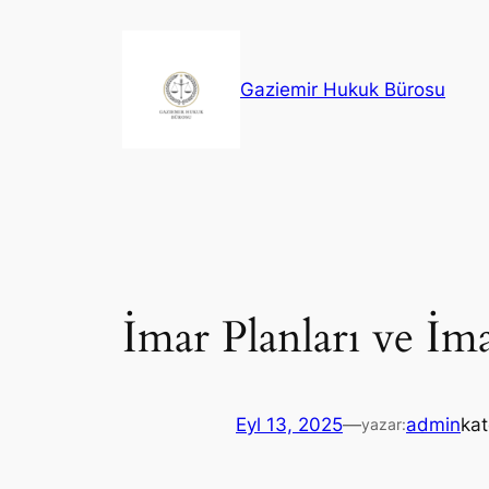
İçeriğe
geç
Gaziemir Hukuk Bürosu
İmar Planları ve İ
Eyl 13, 2025
—
admin
kat
yazar: