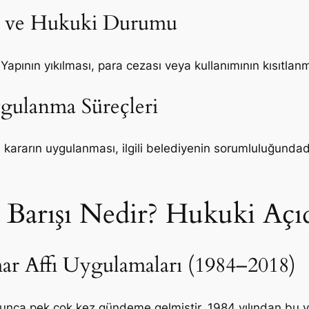
ai ve Hukuki Durumu
Yapının yıkılması, para cezası veya kullanımının kısıtlanma
ygulanma Süreçleri
 Bu kararın uygulanması, ilgili belediyenin sorumluluğundad
ar Barışı Nedir? Hukuki Aç
ar Affı Uygulamaları (1984–2018)
yunca pek çok kez gündeme gelmiştir. 1984 yılından bu yana