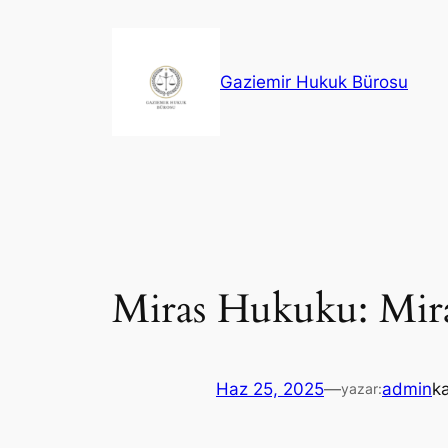
İçeriğe
geç
Gaziemir Hukuk Bürosu
Miras Hukuku: Miras
Haz 25, 2025
—
admin
k
yazar: