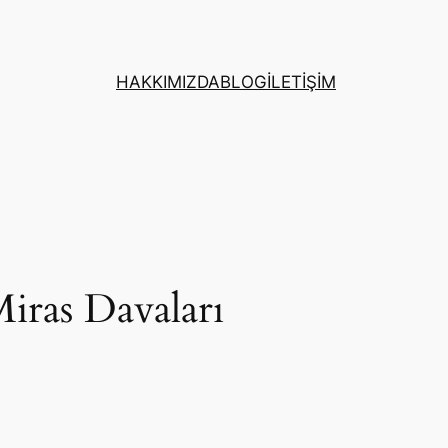
HAKKIMIZDA
BLOG
İLETİŞİM
iras Davaları