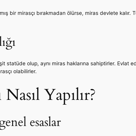
nmış bir mirasçı bırakmadan ölürse, miras devlete kalır.
lığı
şit statüde olup, aynı miras haklarına sahiptirler. Evlat e
asçı olabilirler.
 Nasıl Yapılır?
enel esaslar