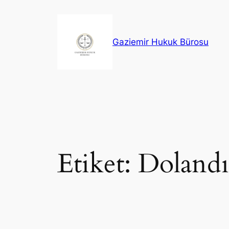
İçeriğe
geç
Gaziemir Hukuk Bürosu
Etiket:
Dolandır