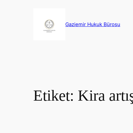
İçeriğe
geç
Gaziemir Hukuk Bürosu
Etiket:
Kira artı