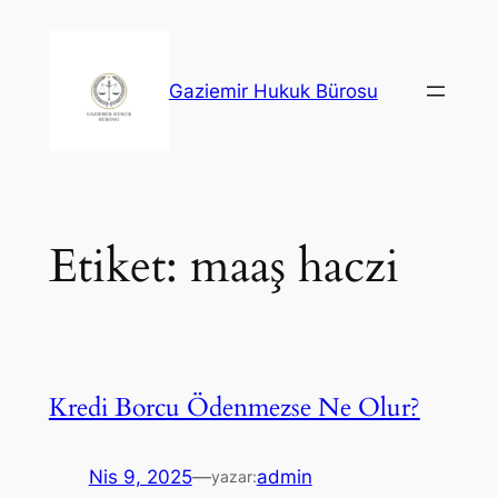
İçeriğe
geç
Gaziemir Hukuk Bürosu
Etiket:
maaş haczi
Kredi Borcu Ödenmezse Ne Olur?
Nis 9, 2025
—
admin
yazar: