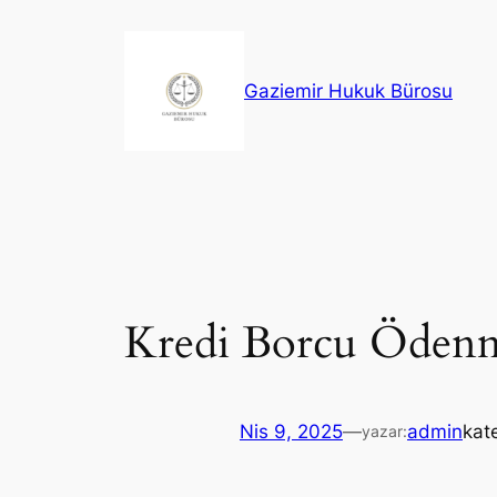
İçeriğe
geç
Gaziemir Hukuk Bürosu
Kredi Borcu Ödenm
Nis 9, 2025
—
admin
kat
yazar: