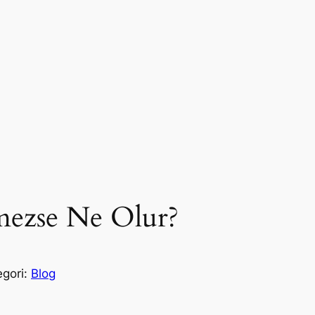
ezse Ne Olur?
egori:
Blog