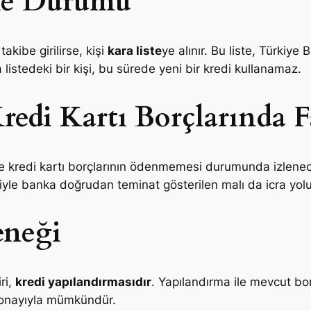
me Durumu
kibe girilirse, kişi
kara liste
ye alınır. Bu liste, Türkiye
a listedeki bir kişi, bu sürede yeni bir kredi kullanamaz.
Kredi Kartı Borçlarında F
i ile kredi kartı borçlarının ödenmemesi durumunda izlene
le banka doğrudan teminat gösterilen malı da icra yoluyl
eneği
ri,
kredi yapılandırmasıdır
. Yapılandırma ile mevcut bo
n onayıyla mümkündür.