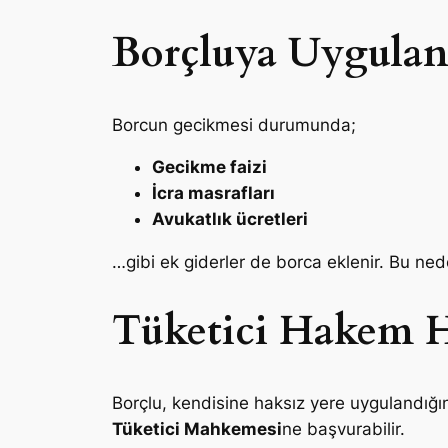
Borçluya Uygulana
Borcun gecikmesi durumunda;
Gecikme faizi
İcra masrafları
Avukatlık ücretleri
…gibi ek giderler de borca eklenir. Bu n
Tüketici Hakem H
Borçlu, kendisine haksız yere uygulandığ
Tüketici Mahkemesi
ne başvurabilir.