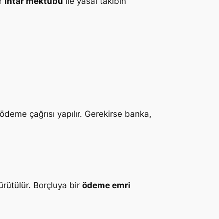
ir
ihtar mektubu
ile yasal takibin
 ödeme çağrısı yapılır. Gerekirse banka,
rütülür. Borçluya bir
ödeme emri