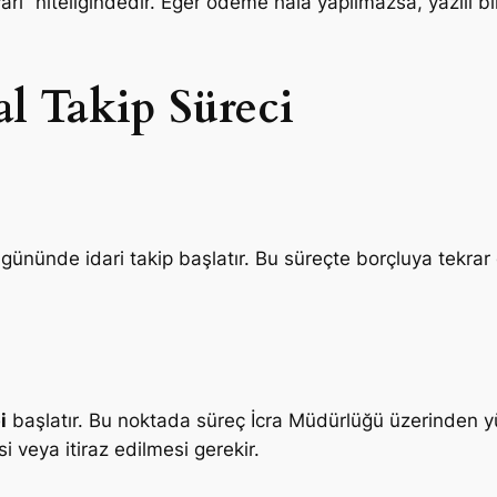
arı” niteliğindedir. Eğer ödeme hala yapılmazsa, yazılı b
al Takip Süreci
gününde idari takip başlatır. Bu süreçte borçluya tekrar
i
başlatır. Bu noktada süreç İcra Müdürlüğü üzerinden yü
 veya itiraz edilmesi gerekir.