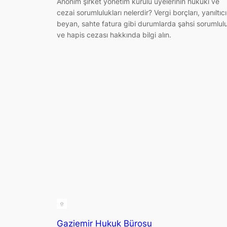
Anonim şirket yönetim kurulu üyelerinin hukuki ve
cezai sorumlulukları nelerdir? Vergi borçları, yanıltıcı
beyan, sahte fatura gibi durumlarda şahsi sorumlul
ve hapis cezası hakkında bilgi alın.
Gaziemir Hukuk Bürosu