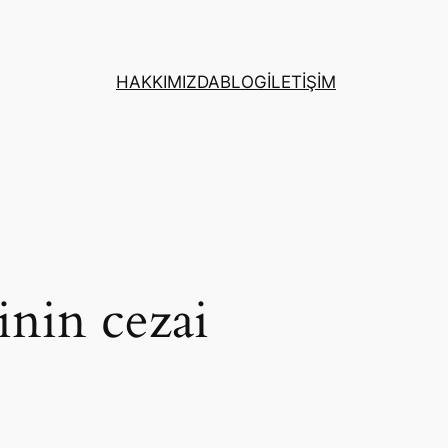
HAKKIMIZDA
BLOG
İLETİŞİM
nin cezai