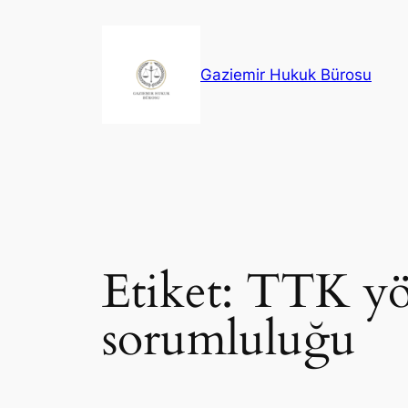
İçeriğe
geç
Gaziemir Hukuk Bürosu
Etiket:
TTK yön
sorumluluğu