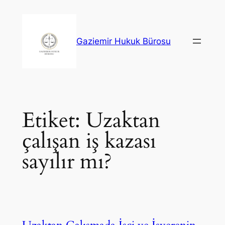
İçeriğe
geç
Gaziemir Hukuk Bürosu
Etiket:
Uzaktan
çalışan iş kazası
sayılır mı?