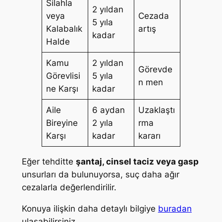
Silahla
2 yıldan
veya
Cezada
5 yıla
Kalabalık
artış
kadar
Halde
Kamu
2 yıldan
Görevde
Görevlisi
5 yıla
n men
ne Karşı
kadar
Aile
6 aydan
Uzaklaştı
Bireyine
2 yıla
rma
Karşı
kadar
kararı
Eğer tehditte
şantaj, cinsel taciz veya gasp
unsurları da bulunuyorsa, suç daha ağır
cezalarla değerlendirilir.
Konuya ilişkin daha detaylı bilgiye
buradan
ulaşabilirsiniz.