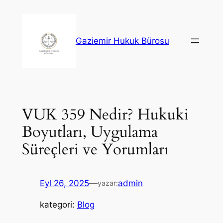
İçeriğe
geç
Gaziemir Hukuk Bürosu
VUK 359 Nedir? Hukuki
Boyutları, Uygulama
Süreçleri ve Yorumları
Eyl 26, 2025
—
admin
yazar:
kategori:
Blog