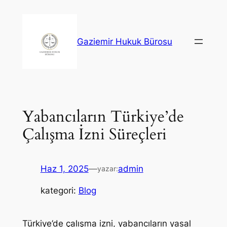
İçeriğe
geç
Gaziemir Hukuk Bürosu
Yabancıların Türkiye’de
Çalışma İzni Süreçleri
Haz 1, 2025
—
admin
yazar:
kategori:
Blog
Türkiye’de çalışma izni, yabancıların yasal