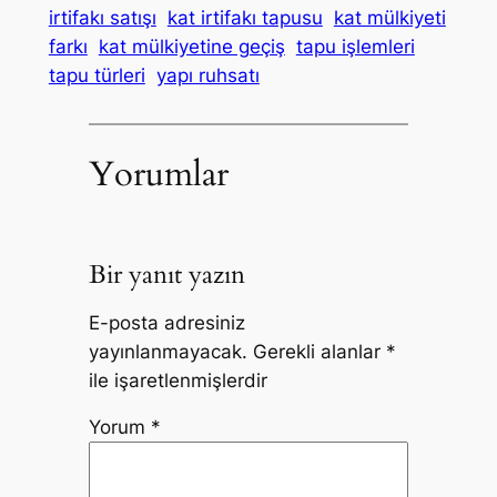
irtifakı satışı
kat irtifakı tapusu
kat mülkiyeti
farkı
kat mülkiyetine geçiş
tapu işlemleri
tapu türleri
yapı ruhsatı
Yorumlar
Bir yanıt yazın
E-posta adresiniz
yayınlanmayacak.
Gerekli alanlar
*
ile işaretlenmişlerdir
Yorum
*