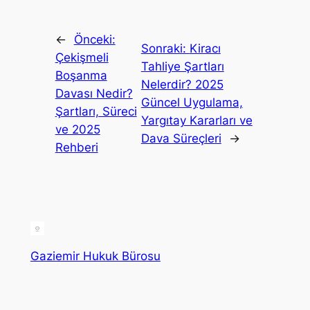
←
Önceki:
Sonraki:
Kiracı
Çekişmeli
Tahliye Şartları
Boşanma
Nelerdir? 2025
Davası Nedir?
Güncel Uygulama,
Şartları, Süreci
Yargıtay Kararları ve
ve 2025
Dava Süreçleri
→
Rehberi
Gaziemir Hukuk Bürosu