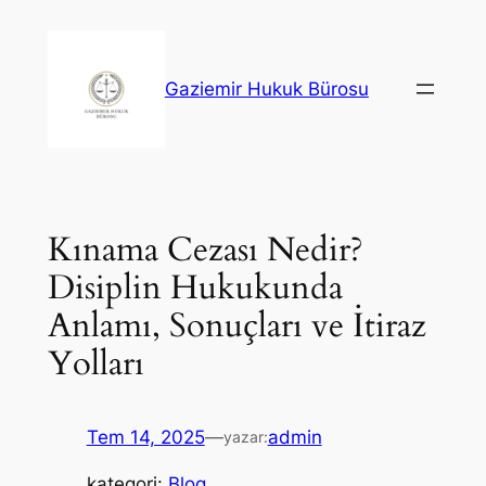
İçeriğe
geç
Gaziemir Hukuk Bürosu
Kınama Cezası Nedir?
Disiplin Hukukunda
Anlamı, Sonuçları ve İtiraz
Yolları
Tem 14, 2025
—
admin
yazar:
kategori:
Blog