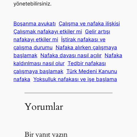
yönetebilirsiniz.
Boşanma avukatı
Çalışma ve nafaka ilişkisi
Çalışmak nafakayı etkiler mi
Gelir artışı
nafakayı etkiler mi
İştirak nafakası ve
çalışma durumu
Nafaka alırken çalışmaya
başlamak
Nafaka davası nasıl açılır
Nafaka
kaldırılması nasıl olur
Tedbir nafakası
çalışmaya başlamak
Türk Medeni Kanunu
nafaka
Yoksulluk nafakası ve işe başlama
Yorumlar
Bir yanıt yazın