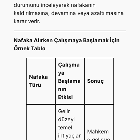
durumunu inceleyerek nafakanın
kaldırılmasına, devamına veya azaltılmasına
karar verir.
Nafaka Alırken Çalışmaya Başlamak İçin
Örnek Tablo
Çalışma
ya
Nafaka
Başlama
Sonuç
Türü
nın
Etkisi
Gelir
düzeyi
temel
Mahkem
ihtiyaçlar
e gelir ve