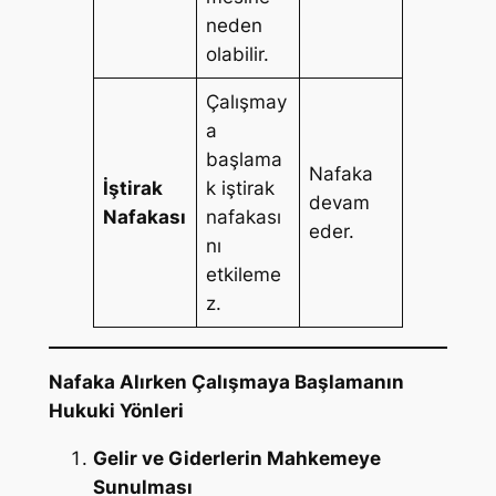
neden
olabilir.
Çalışmay
a
başlama
Nafaka
İştirak
k iştirak
devam
Nafakası
nafakası
eder.
nı
etkileme
z.
Nafaka Alırken Çalışmaya Başlamanın
Hukuki Yönleri
Gelir ve Giderlerin Mahkemeye
Sunulması