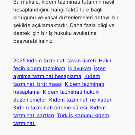
Bu makale, kıdem tazminatı tutarının nasıl
hesaplandığını, hangi faktörlere bağlı
olduğunu ve yasal düzenlemeleri detaylı bir
şekilde açıklamaktadır. Daha fazla bilgi ve
destek için bir iş hukuku avukatına
başvurabilirsiniz.
2025 kıdem tazminatı tavan ücreti
Haklı
fesih kıdem tazminatı
İş avukatı
İşten
ayrılma tazminat hesaplama
Kıdem
tazminatı brüt maaş
Kıdem tazminatı
hesaplama
Kıdem tazminatı hukuki
düzenlemeler
Kıdem tazminatı ne kadar
Kıdem tazminatı ödeme süresi
Kıdem
tazminatı şartları
Türk İş Kanunu kıdem
tazminatı