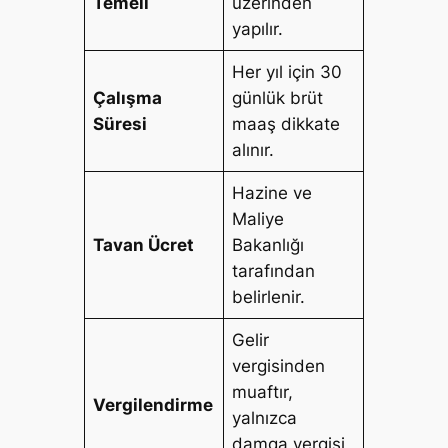
Temeli
üzerinden
yapılır.
Her yıl için 30
Çalışma
günlük brüt
Süresi
maaş dikkate
alınır.
Hazine ve
Maliye
Tavan Ücret
Bakanlığı
tarafından
belirlenir.
Gelir
vergisinden
muaftır,
Vergilendirme
yalnızca
damga vergisi