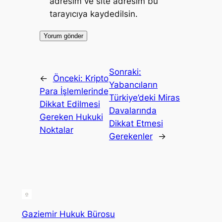
adresim ve site adresim bu
tarayıcıya kaydedilsin.
Sonraki:
←
Önceki:
Kripto
Yabancıların
Para İşlemlerinde
Türkiye’deki Miras
Dikkat Edilmesi
Davalarında
Gereken Hukuki
Dikkat Etmesi
Noktalar
Gerekenler
→
Gaziemir Hukuk Bürosu