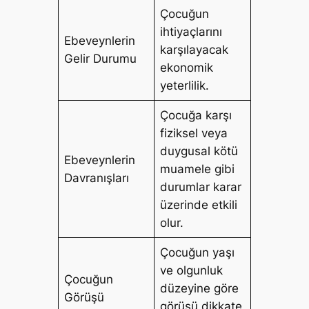
Çocuğun
ihtiyaçlarını
Ebeveynlerin
karşılayacak
Gelir Durumu
ekonomik
yeterlilik.
Çocuğa karşı
fiziksel veya
duygusal kötü
Ebeveynlerin
muamele gibi
Davranışları
durumlar karar
üzerinde etkili
olur.
Çocuğun yaşı
ve olgunluk
Çocuğun
düzeyine göre
Görüşü
görüşü dikkate