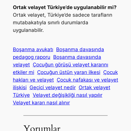
Ortak velayet Türkiye’de uygulanabilir mi?
Ortak velayet, Türkiye’de sadece tarafların
mutabakatıyla sınırlı durumlarda
uygulanabilir.
Boşanma avukatı
Boşanma davasında
pedagog raporu
Boşanma davasında
velayet
Çocuğun görüşü velayet kararını
etkiler mi
Çocuğun üstün yararı ilkesi
Çocuk
hakları ve velayet
Çocuk nafakası ve velayet
ilişkisi
Geçici velayet nedir
Ortak velayet
Türkiye
Velayet değişikliği nasıl yapılır
Velayet kararı nasıl alınır
Yorumlar