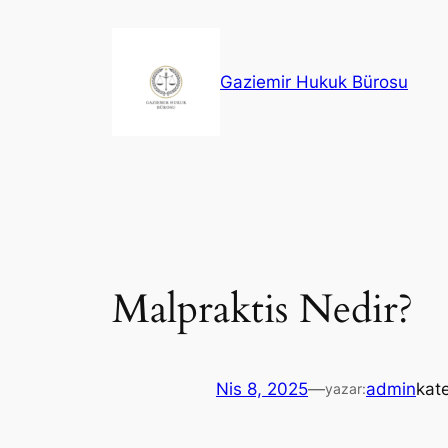
İçeriğe
geç
Gaziemir Hukuk Bürosu
Malpraktis Nedir?
Nis 8, 2025
—
admin
kat
yazar: