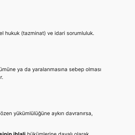
el hukuk (tazminat) ve idari sorumluluk.
ölümüne ya da yaralanmasına sebep olması
r.
n özen yükümlülüğüne aykırı davranırsa,
inin ihlali
hükümlerine dayalı olarak