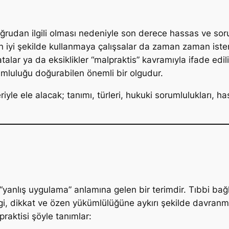
ğrudan ilgili olması nedeniyle son derece hassas ve soru
en iyi şekilde kullanmaya çalışsalar da zaman zaman iste
alar ya da eksiklikler “malpraktis” kavramıyla ifade edi
luluğu doğurabilen önemli bir olgudur.
yle ele alacak; tanımı, türleri, hukuki sorumlulukları, has
“yanlış uygulama” anlamına gelen bir terimdir. Tıbbi bağ
lgi, dikkat ve özen yükümlülüğüne aykırı şekilde davran
raktisi şöyle tanımlar: