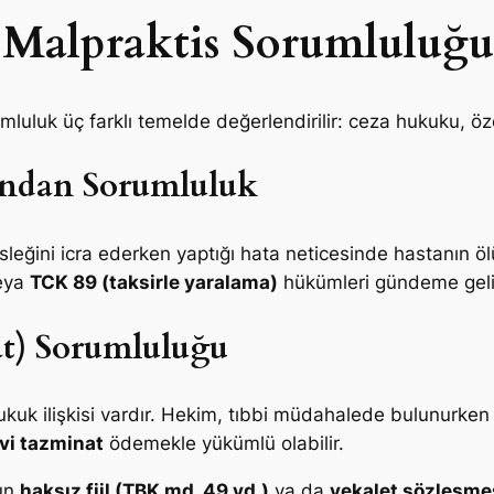
Malpraktis Sorumluluğu
mluluk üç farklı temelde değerlendirilir: ceza hukuku, öz
ndan Sorumluluk
leğini icra ederken yaptığı hata neticesinde hastanın 
eya
TCK 89 (taksirle yaralama)
hükümleri gündeme geli
t) Sorumluluğu
hukuk ilişkisi vardır. Hekim, tıbbi müdahalede bulunurke
vi tazminat
ödemekle yükümlü olabilir.
nun
haksız fiil (TBK md. 49 vd.)
ya da
vekalet sözleşmes