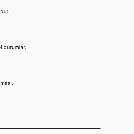
dur.
i durumlar.
aması.