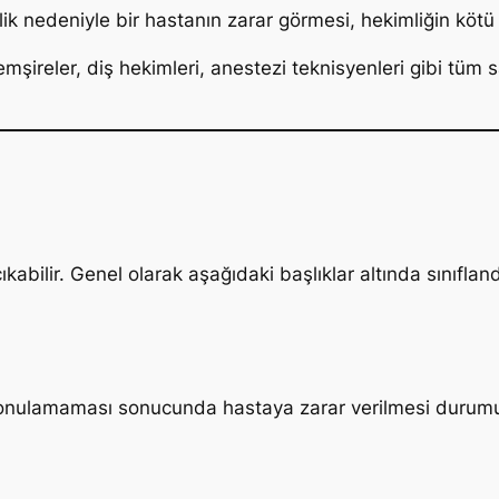
sizlik nedeniyle bir hastanın zarar görmesi, hekimliğin köt
hemşireler, diş hekimleri, anestezi teknisyenleri gibi tüm 
kabilir. Genel olarak aşağıdaki başlıklar altında sınıflandır
s konulamaması sonucunda hastaya zarar verilmesi durum