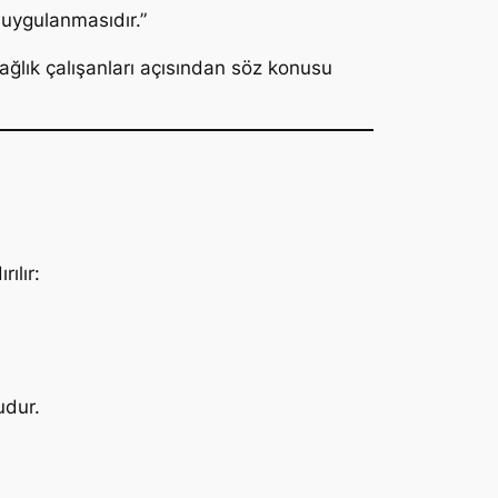
ü uygulanmasıdır.”
sağlık çalışanları açısından söz konusu
ılır:
udur.