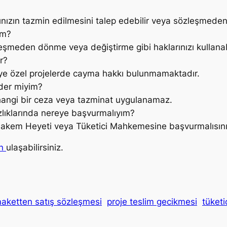
ızın tazmin edilmesini talep edebilir veya sözleşmeden 
im?
zleşmeden dönme veya değiştirme gibi haklarınızı kullanabi
r?
şiye özel projelerde cayma hakkı bulunmamaktadır.
der miyim?
hangi bir ceza veya tazminat uygulanamaz.
zlıklarında nereye başvurmalıyım?
Hakem Heyeti veya Tüketici Mahkemesine başvurmalısını
an
ulaşabilirsiniz.
aketten satış sözleşmesi
proje teslim gecikmesi
tüketi