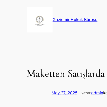
İçeriğe
geç
Gaziemir Hukuk Bürosu
Maketten Satışlard
May 27, 2025
—
admin
k
yazar: