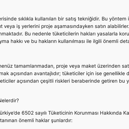
isinde sıklıkla kullanılan bir satış tekniğidir. Bu yöntem 
ya iş yerlerini proje aşamasındayken satın alabilirler.
bulunmaktadır. Bu nedenle tüketicilerin hakları yasalarla k
ma hakkı ve bu hakların kullanılması ile ilgili önemli deta
n henüz tamamlanmadan, proje veya maket üzerinden satı
ak açısından avantajlıdır; tüketiciler için ise genellikle 
eticiler açısından çeşitli riskleri beraberinde getiren 
Nelerdir?
 Türkiye’de 6502 sayılı Tüketicinin Korunması Hakkında Ka
anınan önemli haklar şunlardır: