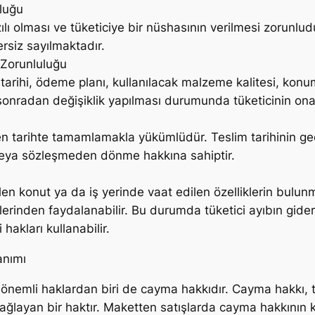
uluğu
ı olması ve tüketiciye bir nüshasının verilmesi zorunludu
siz sayılmaktadır.
 Zorunluluğu
arihi, ödeme planı, kullanılacak malzeme kalitesi, konum 
 sonradan değişiklik yapılması durumunda tüketicinin onay
enen tarihte tamamlamakla yükümlüdür. Teslim tarihinin g
veya sözleşmeden dönme hakkına sahiptir.
len konut ya da iş yerinde vaat edilen özelliklerin bulu
rinden faydalanabilir. Bu durumda tüketici ayıbın gideri
hakları kullanabilir.
anımı
 önemli haklardan biri de cayma hakkıdır. Cayma hakkı, t
ayan bir haktır. Maketten satışlarda cayma hakkının kul