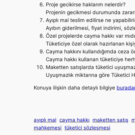
Proje gecikirse haklarım nelerdir?
Projenin gecikmesi durumunda zararın
Ayıplı mal teslim edilirse ne yapabilir
Ayıbın giderilmesi, fiyat indirimi, sö
Özel projelerde cayma hakkı var mıdı
Tüketiciye özel olarak hazırlanan ki
Cayma hakkını kullandığımda ceza ö
Cayma hakkı kullanan tüketiciye her
Maketten satışlarda tüketici uyuşma
Uyuşmazlık miktarına göre Tüketici 
Konuya ilişkin daha detaylı bilgiye
burad
ayıplı mal
cayma hakkı
maketten satış
m
mahkemesi
tüketici sözleşmesi